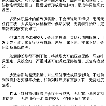
期久坐憋尿、局部炎症刺激等因素引发，腺体导管堵塞后，分
泌物堆积无法排出，慢慢淤积形成囊性肿物，是成年男性高发
诱因。
多数体积偏小的前列腺囊肿，不会压迫周围组织，患者无
任何症状，大多是在体检检查中偶然发现，无需特殊治疗，定
期复查观察变化即可。
但如果囊肿体积较大，会压迫尿道、直肠和周围腺体，引
发明显不适，常见症状有尿频、尿急、尿不尽、排尿不畅、会
阴部坠胀隐痛等。
若囊肿长期得不到干预，持续增大可能压迫尿路，导致排
尿困难、尿线变细，严重时还可能诱发尿路梗阻、反复炎症感
染，
少数会影响精液质量，对生殖健康造成轻微影响。不过前
列腺囊肿恶变概率极低，和前列腺癌没有直接关联，无需过度
焦虑。
临床上针对前列腺囊肿诊疗十分成熟，无症状小囊肿定期
随访即可，无需用药手术;囊肿较大、伴随不适症状者，